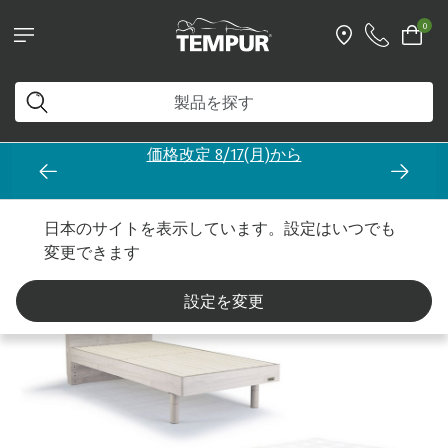
0
価格改定 8/17(月)から
ホーム
アウトレット
日本のサイトを表示しています。設定はいつでも
変更できます
設定を変更