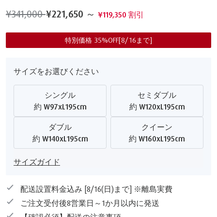
¥341,000
¥221,650
～
¥119,350 割引
特別価格 35%OFF[8/16まで]
サイズをお選びください
シングル
セミダブル
約 W97xL195cm
約 W120xL195cm
ダブル
クイーン
約 W140xL195cm
約 W160xL195cm
サイズガイド
配送設置料金込み [8/16(日)まで] ※離島実費
ご注文受付後8営業日～1か月以内に発送