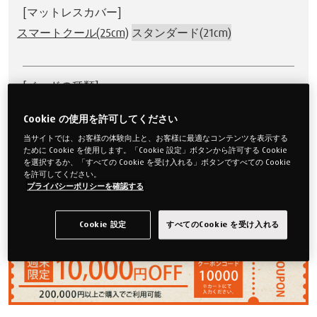
[マットレスカバー]
スマートクール(25cm)
スタンダード(21cm)
[ベッドの種類]
電動ベッド[
プレミアム
スタンダード
]
Cookie の使用を許可してください
木製ベッド
当サイトでは、お客様の体験向上と、お客様に最適なコンテンツを表示する
ために Cookie を使用します。「Cookie 設定」ボタンから許可する Cookie
を選択するか、「すべての Cookie を受け入れる」ボタンですべての Cookie
を許可してください。
※寝ごこちは「ふつうのかたさ」です。
プライバシーポリシーを確認する
「かため」をご希望の場合、ご購入後に
こちら
からお知ら
せください。
Cookie 設定
すべてのCookie を受け入れる