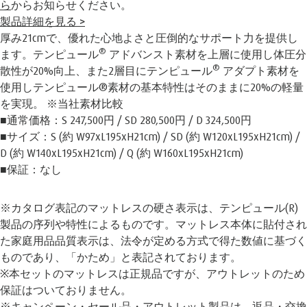
ら
からお知らせください。
製品詳細を見る >
厚み21cmで、優れた心地よさと圧倒的なサポート力を提供し
®
ます。テンピュール
アドバンスト素材を上層に使用し体圧分
®
散性が20%向上、また2層目にテンピュール
アダプト素材を
使用しテンピュール®素材の基本特性はそのままに20%の軽量
を実現。 ※当社素材比較
■通常価格：S 247,500円 / SD 280,500円 / D 324,500円
■サイズ：S (約 W97xL195xH21cm) / SD (約 W120xL195xH21cm) /
D (約 W140xL195xH21cm) / Q (約 W160xL195xH21cm)
■保証：なし
※カタログ表記のマットレスの硬さ表示は、テンピュール(R)
製品の序列や特性によるものです。マットレス本体に貼付され
た家庭用品品質表示は、法令が定める方式で得た数値に基づく
ものであり、「かため」と表記されております。
※本セットのマットレスは正規品ですが、アウトレットのため
保証はついておりません。
※キャンペーン・セール品・アウトレット製品は、返品・交換