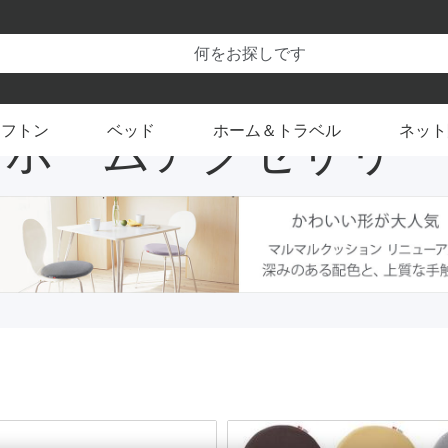
価格改定 8/17(月)から
クセサリー
できます
フトン
ベッド
ホーム＆トラベル
ネット
ホームアクセサリー