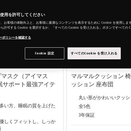
e の使用を許可してください
、お客様の体験向上と、お客様に最適なコンテンツを表示するために Cookie を使用します。「
許可する Cookie を選択するか、「すべての Cookie を受け入れる」ボタンですべての Co
。
ーポリシーを確認する
Cookie 設定
すべてのCookie を受け入れる
プマスク（アイマス
マルマルクッション 
睡眠サポート最強アイテ
ッション 座布団
丸い形がかわいいクッシ
多い方、睡眠の質を上げた
全5色
3年保証
優しくフィットし、しっか
断