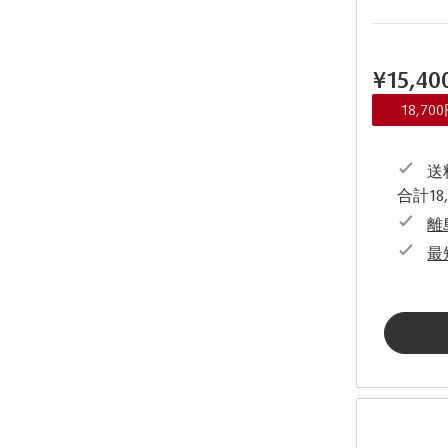
¥15,4
18,7
送料
合計18
離
最