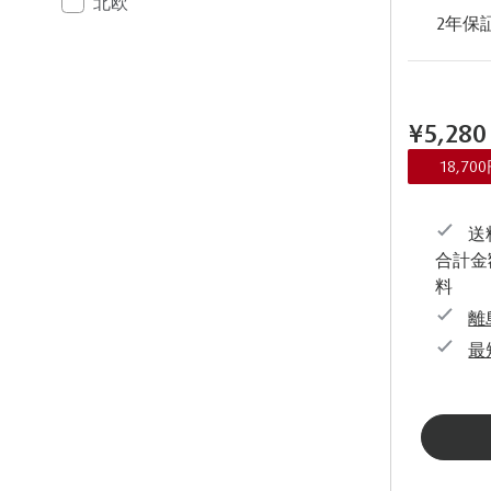
北欧
2年保
¥5,280
18,7
送料
合計金
料
離
最