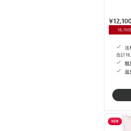
¥12,10
18,7
送料
合計18
離
最
NEW