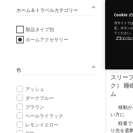
ホーム＆トラベルカテゴリー
Cooki
当サイトでは
定」ボタンから
製品タイプ別
てください
プライバシ
ホームアクセサリー
色
スリー
ク） 
アッシュ
ム
ダークブルー
ブラウン
移動が
い方に
ペールライラック
軽量で
レモンイエロー
り光を遮