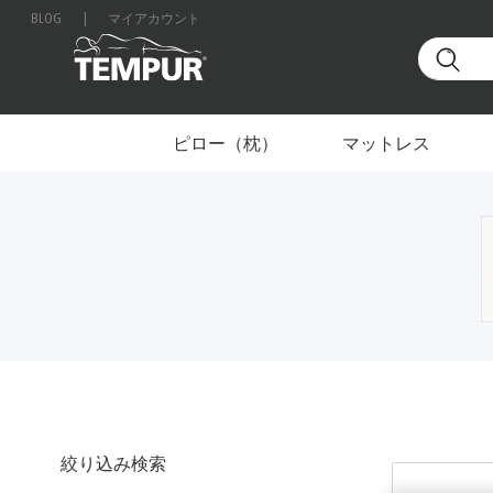
BLOG
|
マイアカウント
ホーム
ホーム＆トラベル
製品タイプ別
ホームア
日本のサイトを表示しています。設定はいつでも変更
ピロー（枕）
マットレス
絞り込み検索