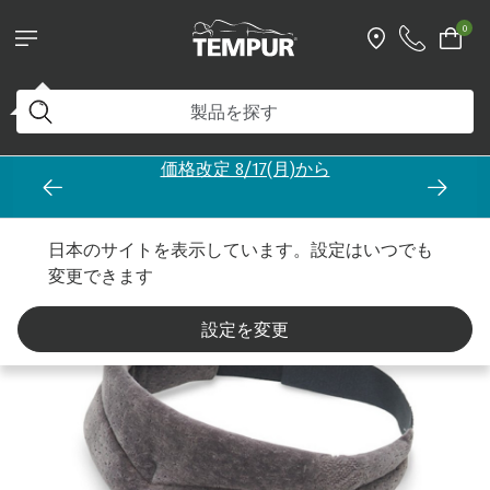
0
価格改定 8/17(月)から
＆トラベル
製品タイプ別
トラベル（旅行用枕「ピロー」など）
日本のサイトを表示しています。設定はいつでも
変更できます
設定を変更