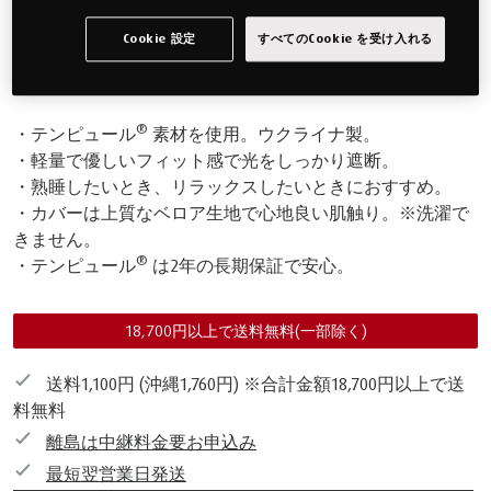
テンピュール® のスリープマスク（アイマスク）は、しっ
Cookie 設定
すべてのCookie を受け入れる
かり光を遮断しますので、飛行機や新幹線などの移動中や
音楽鑑賞、集中したい時にもおすすめの最強アイマスク。
®
・テンピュール
素材を使用。ウクライナ製。
・軽量で優しいフィット感で光をしっかり遮断。
・熟睡したいとき、リラックスしたいときにおすすめ。
・カバーは上質なベロア生地で心地良い肌触り。※洗濯で
きません。
®
・テンピュール
は2年の長期保証で安心。
18,700円以上で送料無料(一部除く)
送料1,100円 (沖縄1,760円) ※合計金額18,700円以上で送
料無料
離島は中継料金要お申込み
最短翌営業日発送