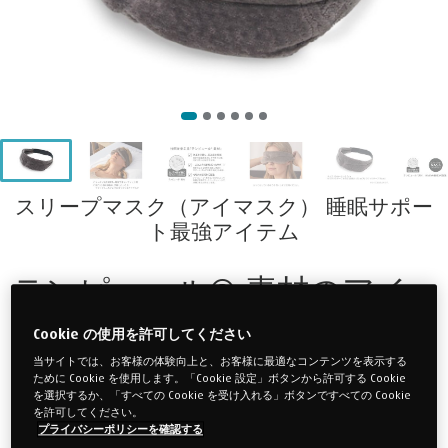
スリープマスク（アイマスク） 睡眠サポー
ト最強アイテム
テンピュール® 素材のアイ
マスク
Cookie の使用を許可してください
当サイトでは、お客様の体験向上と、お客様に最適なコンテンツを表示する
心地よく目の周りを包み込む
ために Cookie を使用します。「Cookie 設定」ボタンから許可する Cookie
を選択するか、「すべての Cookie を受け入れる」ボタンですべての Cookie
上質なベロア生地でここちよい肌触り、テンピュール® 素
を許可してください。
プライバシーポリシーを確認する
材で軽いフィット感と高い遮光性を両立しました。