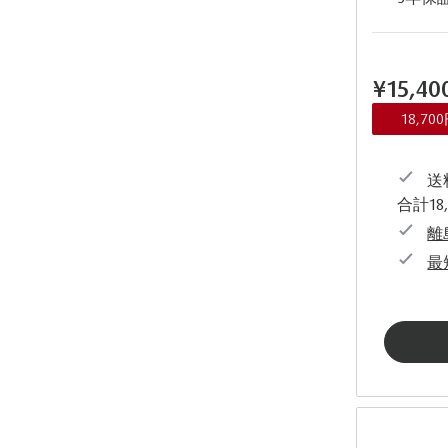
¥15,4
18,7
送料
合計18
離
最