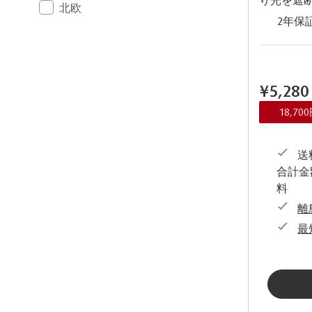
北欧
2年保
¥5,280
18,7
送料
合計金
料
離
最