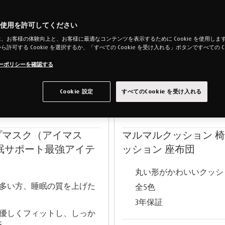
e の使用を許可してください
、お客様の体験向上と、お客様に最適なコンテンツを表示するために Cookie を使用します。「
許可する Cookie を選択するか、「すべての Cookie を受け入れる」ボタンですべての Co
。
ーポリシーを確認する
Cookie 設定
すべてのCookie を受け入れる
プマスク（アイマス
マルマルクッション 
睡眠サポート最強アイテ
ッション 座布団
丸い形がかわいいクッシ
多い方、睡眠の質を上げた
全5色
3年保証
優しくフィットし、しっか
断