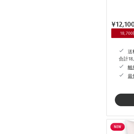
¥12,10
18,7
送料
合計18
離
最
NEW