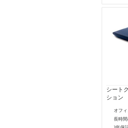
シート
ション
オフィ
長時間
3年保