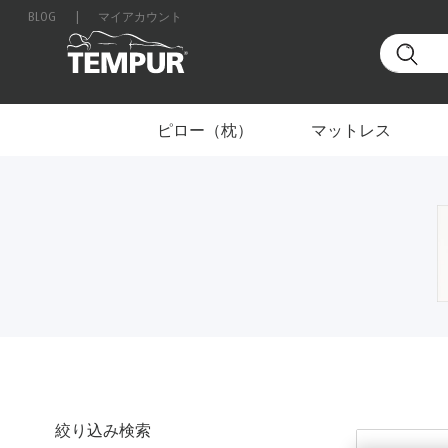
BLOG
|
マイアカウント
ホーム
ホーム＆トラベル
製品タイプ別
ホームア
日本のサイトを表示しています。設定はいつでも変更
ピロー（枕）
マットレス
絞り込み検索