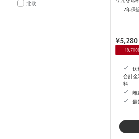
北欧
2年保
¥5,280
18,7
送料
合計金
料
離
最