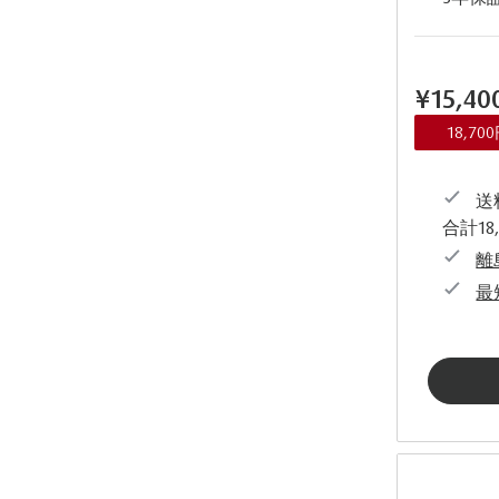
¥15,4
18,7
送料
合計18
離
最