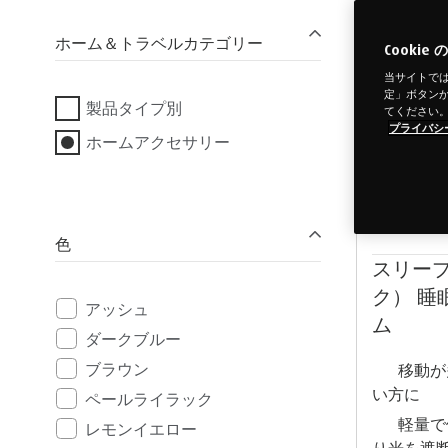
ホーム＆トラベルカテゴリー
Cooki
当サイトでは
定」ボタンから
製品タイプ別
てください
プライバシ
ホームアクセサリー
色
スリー
ク） 
アッシュ
ム
ダークブルー
ブラウン
移動が
い方に
ペールライラック
軽量で
レモンイエロー
り光を遮