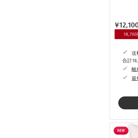
¥12,10
18,7
送料
合計18
離
最
NEW