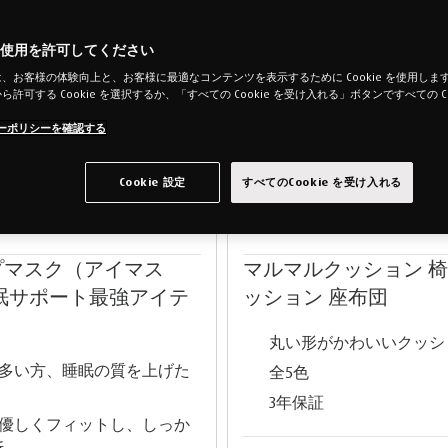
e の使用を許可してください
、お客様の体験向上と、お客様に最適なコンテンツを表示するために Cookie を使用します。「
許可する Cookie を選択するか、「すべての Cookie を受け入れる」ボタンですべての Co
。
ーポリシーを確認する
Cookie 設定
すべてのCookie を受け入れる
プマスク（アイマス
マルマルクッション 
睡眠サポート最強アイテ
ッション 座布団
丸い形がかわいいクッシ
多い方、睡眠の質を上げた
全5色
3年保証
優しくフィットし、しっか
断