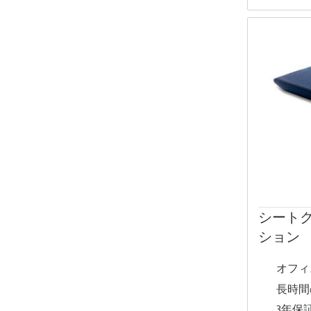
シート
ション
オフィ
長時間
3年保