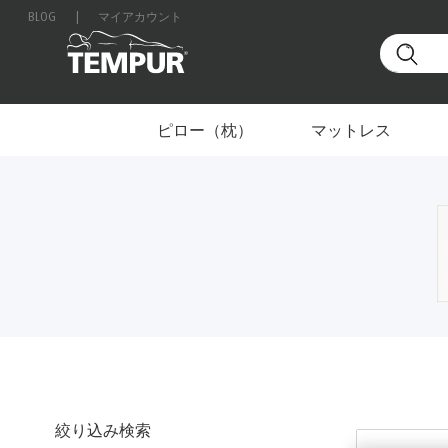
BLOG
|
マイアカウント
ホーム
ホーム＆トラベル
製品タイプ別
ホームア
日本のサイトを表示しています。設定はいつでも変更
ピロー（枕）
マットレス
絞り込み検索