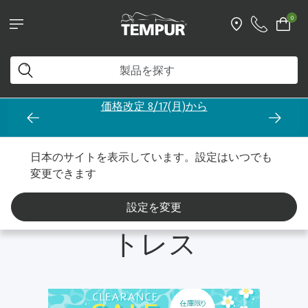
0
価格改定 8/17(月)から
マットレス クリアランス
かたさ別
やわらかめのマットレス
日本のサイトを表示しています。設定はいつでも
変更できます
やわらかめのマッ
設定を変更
トレス