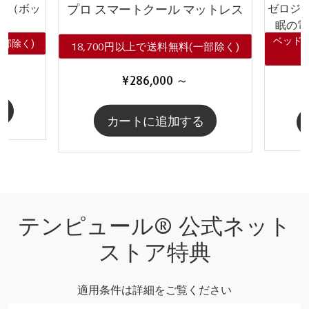
ー（ボッ
ゼロジー
プロ スマートクール マットレス
ツ
眠の電
ベッド
一部除く)
18,700円以上で送料無料(一部除く)
¥286,000
～
る
カートに追加する
テンピュール® 公式ネット
ストア特典
適用条件は詳細をご覧ください