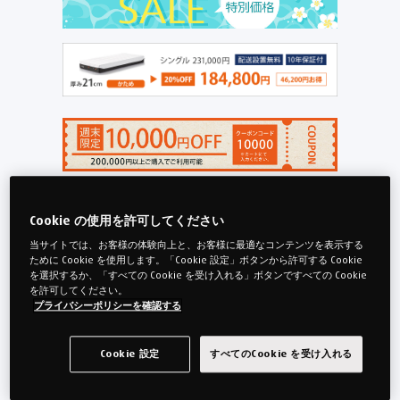
製品入れ替えのため、一部マットレスがクリアラン
Cookie の使用を許可してください
スになりました。
当サイトでは、お客様の体験向上と、お客様に最適なコンテンツを表示する
クリアランスでも、安心の10年長期保証と、公式ネ
ために Cookie を使用します。「Cookie 設定」ボタンから許可する Cookie
ットストア特典の送料無料(沖縄県・離島を除く)が
を選択するか、「すべての Cookie を受け入れる」ボタンですべての Cookie
を許可してください。
付いています。※アウトレットを除く
プライバシーポリシーを確認する
シングルマットレスは残りわずかとなりました。在
庫限りですので、お早目にご購入ください。
Cookie 設定
すべてのCookie を受け入れる
保証：
10年保証 20%OFF
アウトレット 35%OFF
保証なし