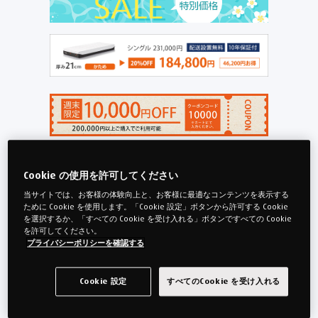
製品入れ替えのため、一部マットレスがクリアラン
Cookie の使用を許可してください
スになりました。
当サイトでは、お客様の体験向上と、お客様に最適なコンテンツを表示する
クリアランスでも、安心の10年長期保証と、公式ネ
ために Cookie を使用します。「Cookie 設定」ボタンから許可する Cookie
ットストア特典の送料無料(沖縄県・離島を除く)が
を選択するか、「すべての Cookie を受け入れる」ボタンですべての Cookie
を許可してください。
付いています。※アウトレットを除く
プライバシーポリシーを確認する
シングルマットレスは残りわずかとなりました。在
庫限りですので、お早目にご購入ください。
Cookie 設定
すべてのCookie を受け入れる
保証：
10年保証 20%OFF
アウトレット 35%OFF
保証なし