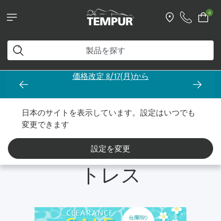
0
価格改定 8/17(月)から
マットレス クリアランス
かたさ別
やわらかめのマットレス
日本のサイトを表示しています。設定はいつでも
変更できます
やわらかめのマッ
設定を変更
トレス