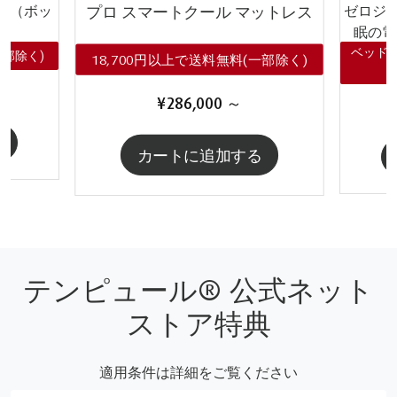
ー（ボッ
ゼロジー
プロ スマートクール マットレス
ツ
眠の電
ベッド
一部除く)
18,700円以上で送料無料(一部除く)
¥286,000
～
る
カートに追加する
テンピュール® 公式ネット
ストア特典
適用条件は詳細をご覧ください