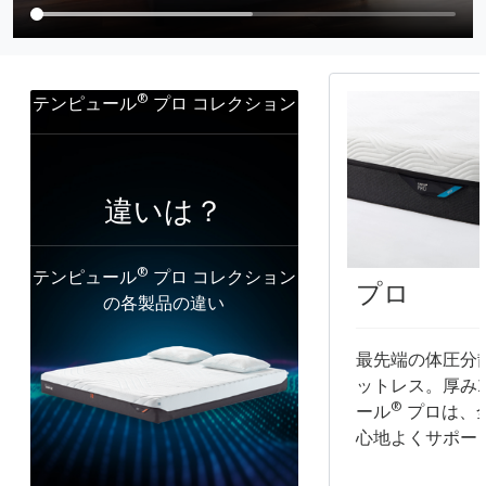
®
テンピュール
プロ コレクション
違いは？
®
テンピュール
プロ コレクション
プロ
の各製品の違い
最先端の体圧分
ットレス。厚み2
®
ール
プロは、
心地よくサポー