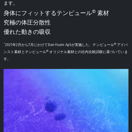
ます。
®
身体にフィットするテンピュール
素材
究極の体圧分散性
優れた動きの吸収
®
*2021年2月から7月にかけてDan-Foam ApSが実施した、テンピュール
アドバ
®
ンスト素材とテンピュール
オリジナル素材との社内比較試験に基づいていま
す。