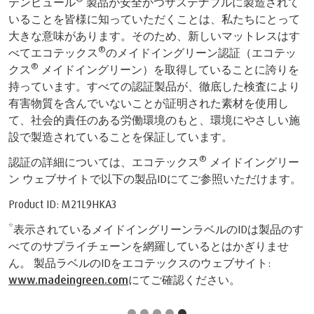
テンピュール
製品が安全かつサステナブルに製造されて
いることを皆様に知っていただくことは、私たちにとって
大きな意味があります。そのため、新しいマットレスはす
®
べてエコテックス
のメイドイングリーン認証（エコテッ
®
クス
メイドイングリーン）を取得していることに誇りを
持っています。すべての認証製品が、徹底した検査により
有害物質を含んでいないことが証明された素材を使用し
て、社会的責任のある労働環境のもと、環境にやさしい施
設で製造されていることを保証しています。
®
認証の詳細については、エコテックス
メイドイングリー
ン ウェブサイトで以下の製品IDにてご参照いただけます。
Product ID: M21L9HKA3
*表示されているメイドイングリーンラベルのIDは製品のす
べてのサプライチェーンを網羅しているとはかぎりませ
ん。 製品ラベルのIDをエコテックスのウェブサイト:
www.madeingreen.com
にてご確認ください。