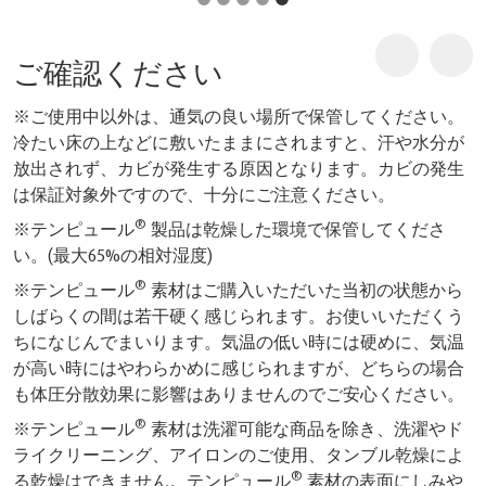
ご確認ください
※ご使用中以外は、通気の良い場所で保管してください。
冷たい床の上などに敷いたままにされますと、汗や水分が
放出されず、カビが発生する原因となります。カビの発生
は保証対象外ですので、十分にご注意ください。
®
※テンピュール
製品は乾燥した環境で保管してくださ
い。(最大65%の相対湿度)
®
※テンピュール
素材はご購入いただいた当初の状態から
しばらくの間は若干硬く感じられます。お使いいただくう
ちになじんでまいります。気温の低い時には硬めに、気温
が高い時にはやわらかめに感じられますが、どちらの場合
も体圧分散効果に影響はありませんのでご安心ください。
®
※テンピュール
素材は洗濯可能な商品を除き、洗濯やド
ライクリーニング、アイロンのご使用、タンブル乾燥によ
®
る乾燥はできません。テンピュール
素材の表面にしみや