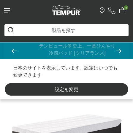
0
テンピュール® 史上、一番ひんやり
冷感パッド [クリアランス]
…
ホーム
マットレス
プロ
日本のサイトを表示しています。設定はいつでも
変更できます
設定を変更