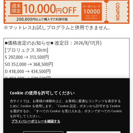
※マットレスお試しプログラムと併用できません。
■価格改定のお知らせ■ 改定日：2026/8/17(月)
[プロリュクス 30cm]
S 297,000 → 313,500円
SD 352,000 → 368,500円
D 418,000 → 434,500円
Q 484,000 → 500,500円
[プロプラス 25cm]
S 264,000 → 280,500円
Cookie の使用を許可してください
SD 308,000 → 324,500円
当サイトでは、お客様の体験向上と、お客様に最適なコンテンツを表示する
D 363,000 → 379,500円
ために Cookie を使用します。「Cookie 設定」ボタンから許可する Cookie
を選択するか、「すべての Cookie を受け入れる」ボタンですべての Cookie
Q 418,000 → 434,500円
を許可してください。
[プロ 21cm]
プライバシーポリシーを確認する
S 231,000 → 247,500円