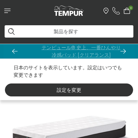
0
テンピュール® 史上、一番ひんやり
冷感パッド [クリアランス]
…
ホーム
マットレス
プロ
日本のサイトを表示しています。設定はいつでも
変更できます
設定を変更