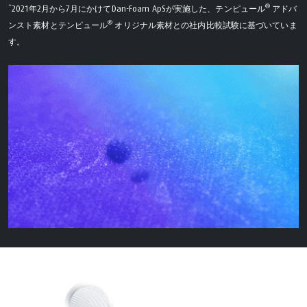
®
*2021年2月から7月にかけてDan-Foam ApSが実施した、テンピュール
アドバ
®
ンスト素材とテンピュール
オリジナル素材との社内比較試験に基づいていま
す。