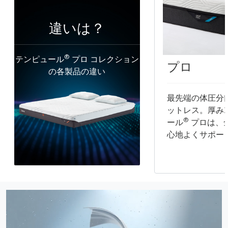
違いは？
®
テンピュール
プロ コレクション
プロ
の各製品の違い
最先端の体圧分
ットレス。厚み2
®
ール
プロは、
心地よくサポー