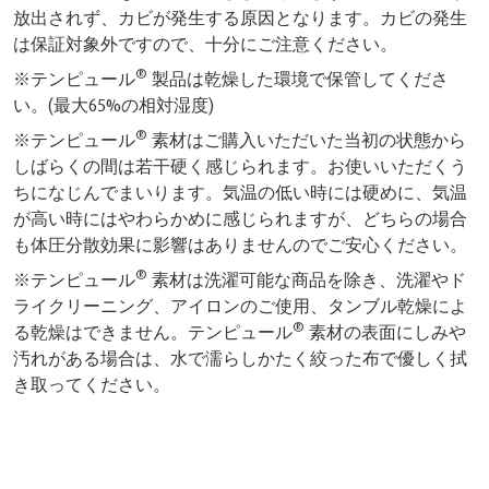
放出されず、カビが発生する原因となります。カビの発生
は保証対象外ですので、十分にご注意ください。
®
※テンピュール
製品は乾燥した環境で保管してくださ
い。(最大65%の相対湿度)
®
※テンピュール
素材はご購入いただいた当初の状態から
しばらくの間は若干硬く感じられます。お使いいただくう
ちになじんでまいります。気温の低い時には硬めに、気温
が高い時にはやわらかめに感じられますが、どちらの場合
も体圧分散効果に影響はありませんのでご安心ください。
®
※テンピュール
素材は洗濯可能な商品を除き、洗濯やド
ライクリーニング、アイロンのご使用、タンブル乾燥によ
®
る乾燥はできません。テンピュール
素材の表面にしみや
汚れがある場合は、水で濡らしかたく絞った布で優しく拭
き取ってください。