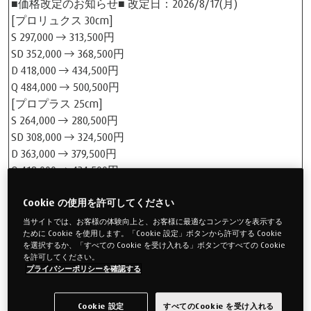
■価格改定のお知らせ■ 改定日：2026/8/17(月)
[プロリュクス 30cm]
S 297,000 → 313,500円
SD 352,000 → 368,500円
D 418,000 → 434,500円
Q 484,000 → 500,500円
[プロプラス 25cm]
S 264,000 → 280,500円
SD 308,000 → 324,500円
D 363,000 → 379,500円
Q 418,000 → 434,500円
[プロ 21cm]
S 231,000 → 247,500円
Cookie の使用を許可してください
SD 264,000 → 280,500円
当サイトでは、お客様の体験向上と、お客様に最適なコンテンツを表示する
ために Cookie を使用します。「Cookie 設定」ボタンから許可する Cookie
D 308,000 → 324,500円
を選択するか、「すべての Cookie を受け入れる」ボタンですべての Cookie
Q 352,000 → 368,500円
を許可してください。
プライバシーポリシーを確認する
価格改定製品一覧を見る >
Cookie 設定
すべてのCookie を受け入れる