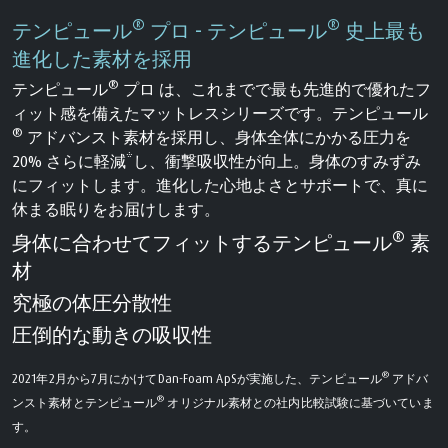
®
®
テンピュール
プロ - テンピュール
史上最も
進化した素材を採用
®
テンピュール
プロ は、これまでで最も先進的で優れたフ
ィット感を備えたマットレスシリーズです。テンピュール
®
アドバンスト素材を採用し、身体全体にかかる圧力を
20% さらに軽減*し、衝撃吸収性が向上。身体のすみずみ
にフィットします。進化した心地よさとサポートで、真に
休まる眠りをお届けします。
®
身体に合わせてフィットするテンピュール
素
材
究極の体圧分散性
圧倒的な動きの吸収性
®
2021年2月から7月にかけてDan-Foam ApSが実施した、テンピュール
アドバ
®
ンスト素材とテンピュール
オリジナル素材との社内比較試験に基づいていま
す。