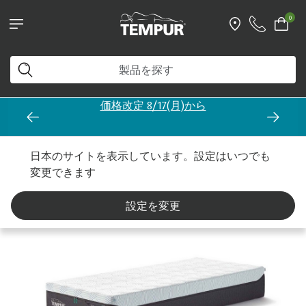
0
【新発売】余分な熱を逃す快
スマートクール マットレ
ホーム
マットレス
コレクション
[NEW] プロ スマートクール
日本のサイトを表示しています。設定はいつでも
変更できます
設定を変更