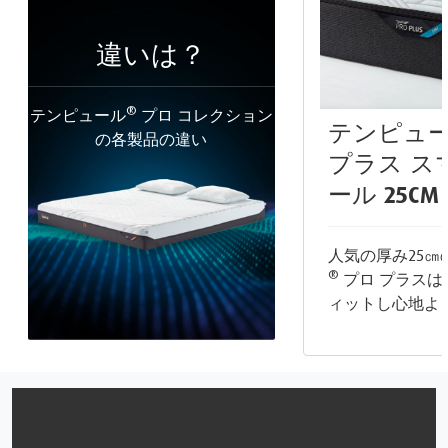
違いは？
®
テンピュール
プロ コレクション
テンピュ
の各製品の違い
プラス ス
ール
25CM
人気の厚み25㎝
®
プロ プラスは
ィットし心地よ