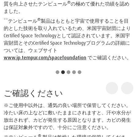
認め
目
より
国宇
細に
い。
ご確認ください
※ご使用中以外は、通気の良い場所で保管してください。
冷たい床の上などに敷いたままにされますと、汗や水分が
放出されず、カビが発生する原因となります。カビの発生
は保証対象外ですので、十分にご注意ください。
®
※テンピュール
製品は乾燥した環境で保管してくださ