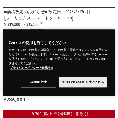
■価格改定のお知らせ■ 改定日：2026/8/17(月)
[プロリュクス スマートクール 30cm]
S 319,000 → 335,500円
SD 374,000 → 390,500円
D 440,000 → 456,500円
Cookie の使用を許可してください
Q 506,000 → 522,500円
[プロプラス スマートクール 25cm]
当サイトでは、お客様の体験向上と、お客様に最適なコンテンツを表示する
ために Cookie を使用します。「Cookie 設定」ボタンから許可する Cookie
S 286,000 → 302,500円
を選択するか、「すべての Cookie を受け入れる」ボタンですべての Cookie
SD 330,000 → 346,500円
を許可してください。
D 385,000 → 401,500円
プライバシーポリシーを確認する
Q 440,000 → 456,500円
Cookie 設定
すべてのCookie を受け入れる
価格改定製品一覧を見る >
¥286,000
～
18,700円以上で送料無料(一部除く)