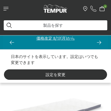
0
価格改定 8/17(月)から
ホーム
フトン
日本のサイトを表示しています。設定はいつでも
変更できます
設定を変更