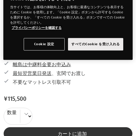
シングル
セミダブル
当サイトでは、お客様の体験向上と、お客様に最適なコンテンツを表示する
約97x195cm
約120x195cm
ために Cookie を使用します。「Cookie 設定」ボタンから許可する Cookie
を選択するか、「すべての Cookie を受け入れる」ボタンですべての Cookie
を許可してください。
ダブル
プライバシーポリシーを確認する
約140x195cm
Cookie 設定
すべてのCookie を受け入れる
全国送料無料
離島は中継料金要お申込み
最短翌営業日発送
、玄関でお渡し
不要なマットレス引取
不可
¥115,500
数量
カートに追加