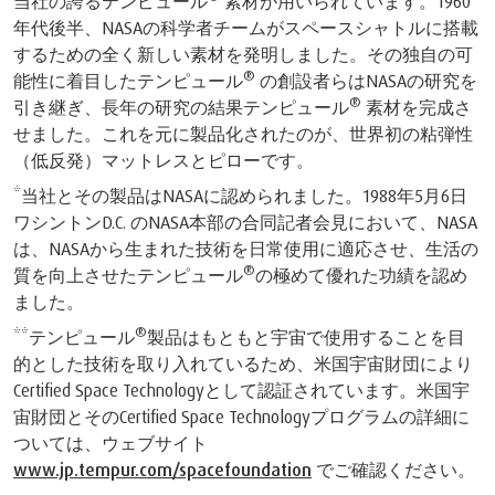
当社の誇るテンピュール
素材が用いられています。1960
年代後半、NASAの科学者チームがスペースシャトルに搭載
するための全く新しい素材を発明しました。その独自の可
®
能性に着目したテンピュール
の創設者らはNASAの研究を
®
引き継ぎ、長年の研究の結果テンピュール
素材を完成さ
せました。これを元に製品化されたのが、世界初の粘弾性
（低反発）マットレスとピローです。
*当社とその製品はNASAに認められました。1988年5月6日
ワシントンD.C. のNASA本部の合同記者会見において、NASA
は、NASAから生まれた技術を日常使用に適応させ、生活の
®
質を向上させたテンピュール
️の極めて優れた功績を認め
ました。
®
**テンピュール
️製品はもともと宇宙で使用することを目
的とした技術を取り入れているため、米国宇宙財団により
Certified Space Technologyとして認証されています。米国宇
宙財団とそのCertified Space Technologyプログラムの詳細に
ついては、ウェブサイト
www.jp.tempur.com/spacefoundation
でご確認ください。