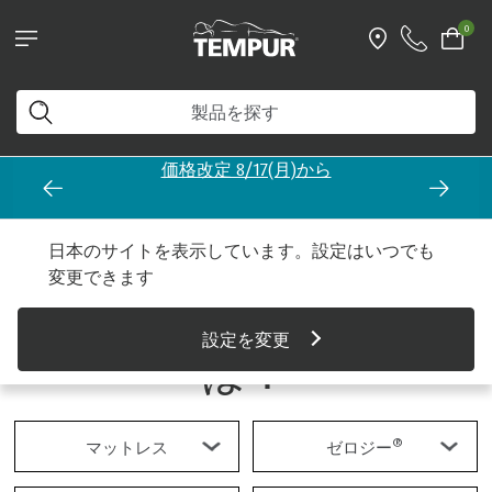
0
価格改定 8/17(月)から
松井秀喜が語る、テン
日本のサイトを表示しています。設定はいつでも
変更できます
®
ピュール
の魅力と
設定を変更
は？
®
マットレス
ゼロジー