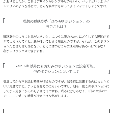
がありましたが、これはデザインがシンプルなのもいい。ベッドというよりイ
ンテリアのような感じで、どんな寝室にもかっこよくフィットしそうですね。
理想の睡眠姿勢
「Zero-G® ポジション」の
寝ごこちは？
野球選手のようにお尻が大きいと、ふつうは腰のあたりにどうしても隙間がで
きてしまうんですね。腰が浮いてしまう感覚なのですが。それが、このポジシ
ョンだとぜんぜん感じない。とくに体のどこかに圧迫感があるわけでもなく、
心からリラックスできますね。
Zero-G® 以外にもお好みの
ポジションに設定可能。
他のポジションについては？
引退してから本を読む時間が増えたのですが、眠る前に読書するのにちょうど
いい角度ですね。テレビを見るのにもいいですし、朝も一度このポジションに
してから起き上がるのもよさそうですね。眠るだけじゃなく、1日の生活の中
で、ここで過ごす時間が増えそうな気がします。