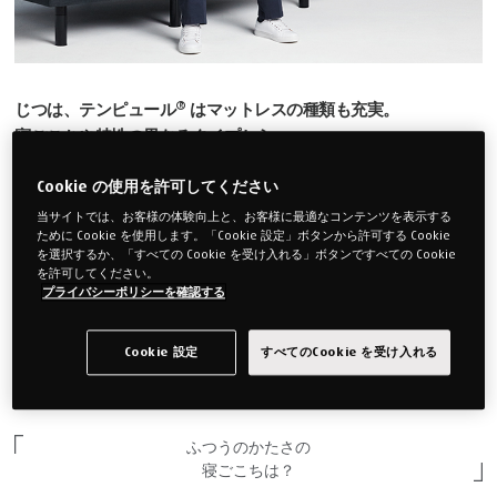
®
じつは、テンピュール
はマットレスの種類も充実。
寝ごこちや特性の異なるタイプから、
松井秀喜氏のフィーリングに合ったマットレスとは。
Cookie の使用を許可してください
当サイトでは、お客様の体験向上と、お客様に最適なコンテンツを表示する
ために Cookie を使用します。「Cookie 設定」ボタンから許可する Cookie
テンピュール® のマットレスに
を選択するか、「すべての Cookie を受け入れる」ボタンですべての Cookie
対する印象は？
を許可してください。
プライバシーポリシーを確認する
テンピュール® は特殊な素材だというイメージがあったので、こんなにたく
さんのマットレスがあるとは思っていなかったです。ただ、一人ひとり体型も
Cookie 設定
すべてのCookie を受け入れる
違えば、好みも違う。フィット感だけでなく、好みの寝ごこちから選べるのは
いいですね。
ふつうのかたさの
寝ごこちは？