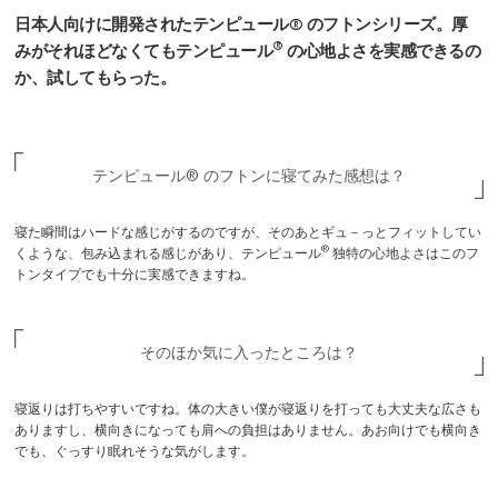
日本人向けに開発されたテンピュール® のフトンシリーズ。
厚
®
みがそれほどなくてもテンピュール
の心地よさを実感できるの
か、
試してもらった。
テンピュール® のフトンに
寝てみた感想は？
寝た瞬間はハードな感じがするのですが、そのあとギュ－っとフィットしてい
®
くような、包み込まれる感じがあり、テンピュール
独特の心地よさはこのフ
トンタイプでも十分に実感できますね。
そのほか気に入ったところは？
寝返りは打ちやすいですね。体の大きい僕が寝返りを打っても大丈夫な広さも
ありますし、横向きになっても肩への負担はありません。あお向けでも横向き
でも、ぐっすり眠れそうな気がします。