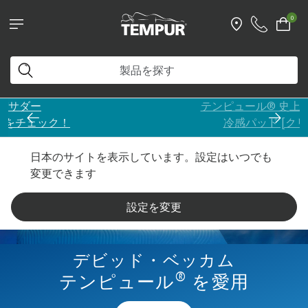
0
テンピュール® 史上、一番ひんやり
冷感パッド [クリアランス]
日本のサイトを表示しています。設定はいつでも
変更できます
設定を変更
デビッド・ベッカム
®
テンピュール
を愛用